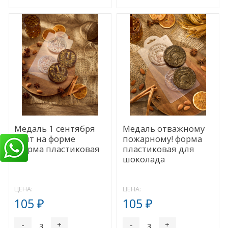
Медаль 1 сентября
Медаль отважному
(2шт на форме
пожарному! форма
)форма пластиковая
пластиковая для
шоколада
ЦЕНА:
ЦЕНА:
105
105
₽
₽
-
+
-
+