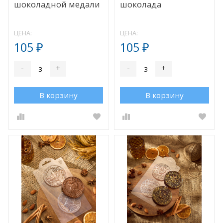
шоколадной медали
шоколада
ЦЕНА:
ЦЕНА:
105
105
₽
₽
-
+
-
+
В корзину
В корзину