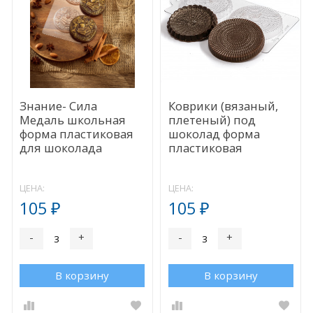
Знание- Сила
Коврики (вязаный,
Медаль школьная
плетеный) под
форма пластиковая
шоколад форма
для шоколада
пластиковая
ЦЕНА:
ЦЕНА:
105
105
₽
₽
-
+
-
+
В корзину
В корзину