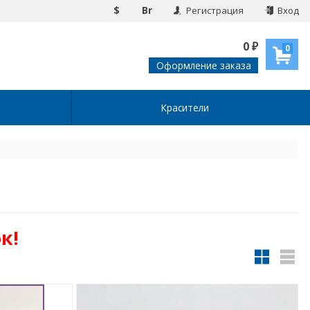
$
Br
Регистрация
Вход
0
₽
0
Оформление заказа
Красители
к!