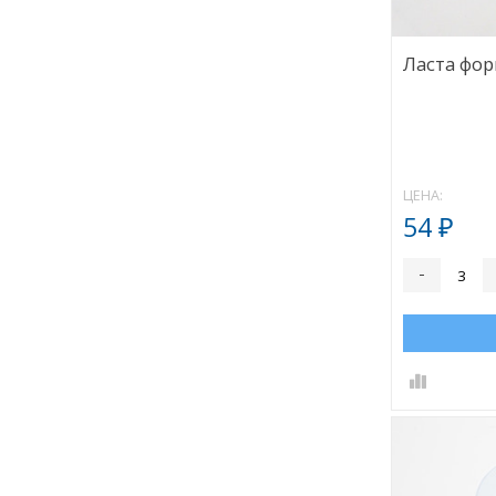
Ласта фо
ЦЕНА:
54
₽
-