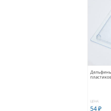
Дельфины
пластико
ЦЕНА:
54
₽