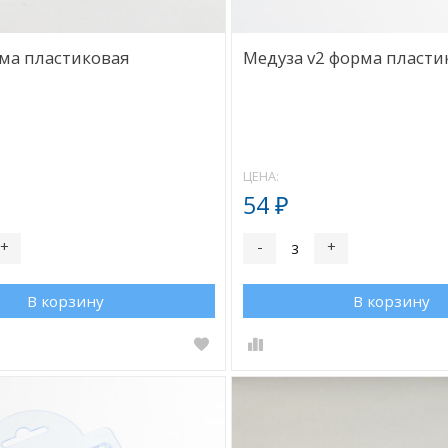
рма пластиковая
Медуза v2 форма пласти
ЦЕНА:
54
₽
+
-
+
В корзину
В корзину