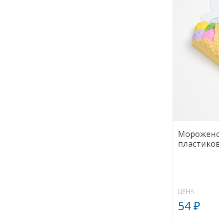
Морожено
пластико
ЦЕНА:
54
₽