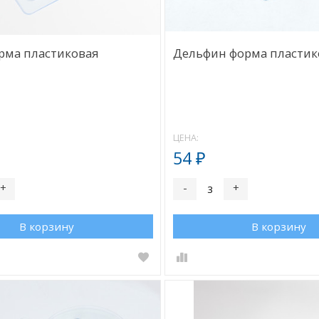
рма пластиковая
Дельфин форма пластик
ЦЕНА:
54
₽
+
-
+
В корзину
В корзину