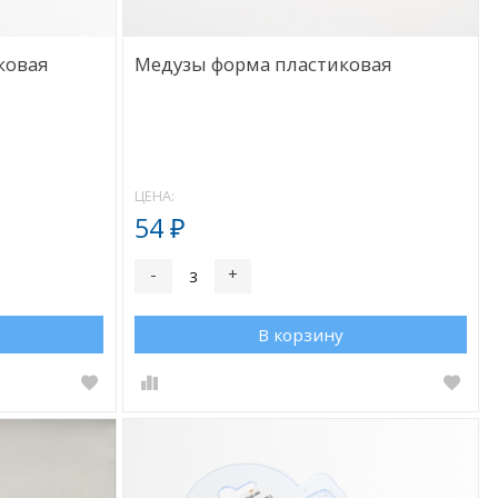
ковая
Медузы форма пластиковая
ЦЕНА:
54
₽
-
+
В корзину