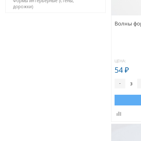
Формы интерьерные (стены,
дорожки)
Волны фо
ЦЕНА:
54
₽
-