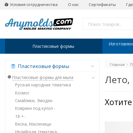
Условия сотрудничества
О нас
Сертификаты
Где
Изготовлен
Пластиковые формы
Главная
П
Пластиковые формы
Лето,
Пластиковые формы для мыла
Русская народная тематика
Космос
Хотите
Смайлики, Эмодзи-
Коврики под купол -
18 + -
Весна, Масленица-
Индийская тематика-