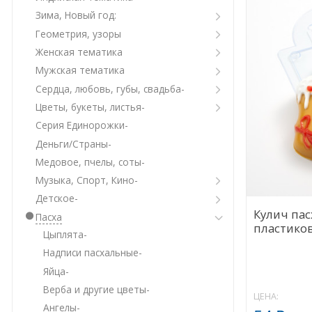
Зима, Новый год:
Геометрия, узоры
Женская тематика
Мужская тематика
Сердца, любовь, губы, свадьба-
Цветы, букеты, листья-
Серия Единорожки-
Деньги/Страны-
Медовое, пчелы, соты-
Музыка, Спорт, Кино-
Детское-
Кулич па
Пасха
пластико
Цыплята-
Надписи пасхальные-
Яйца-
Верба и другие цветы-
ЦЕНА:
Ангелы-