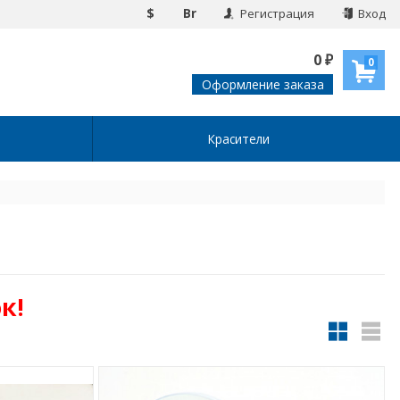
$
Br
Регистрация
Вход
0
₽
0
Оформление заказа
Красители
к!