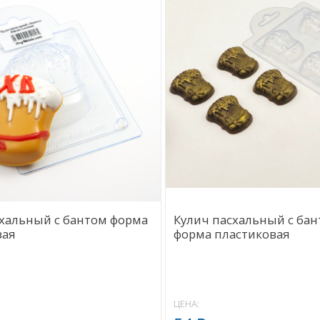
схальный с бантом форма
Кулич пасхальный с ба
вая
форма пластиковая
ЦЕНА: