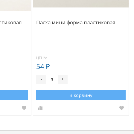
стиковая
Пасха мини форма пластиковая
ЦЕНА:
54
₽
-
+
В корзину