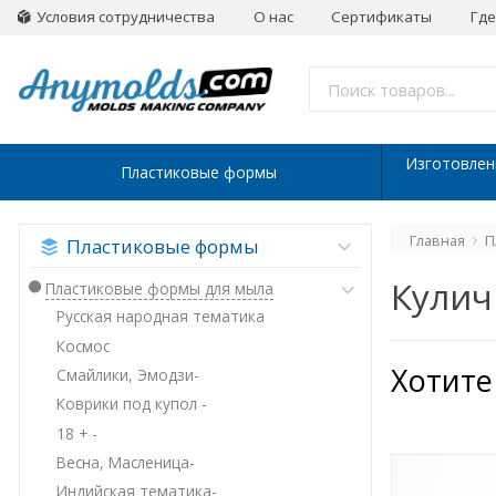
Условия сотрудничества
О нас
Сертификаты
Где
Изготовлен
Пластиковые формы
Главная
П
Пластиковые формы
Кулич
Пластиковые формы для мыла
Русская народная тематика
Космос
Хотите
Смайлики, Эмодзи-
Коврики под купол -
18 + -
Весна, Масленица-
Индийская тематика-