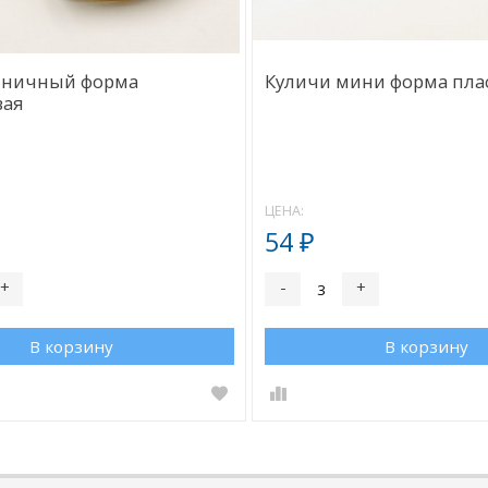
яничный форма
Куличи мини форма пла
вая
ЦЕНА:
54
₽
+
-
+
В корзину
В корзину