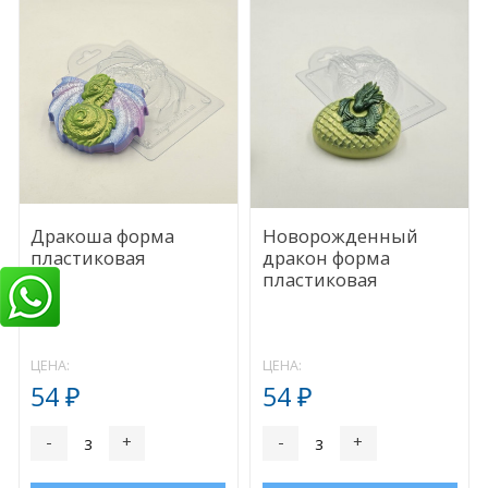
Дракоша форма
Новорожденный
пластиковая
дракон форма
пластиковая
ЦЕНА:
ЦЕНА:
54
54
₽
₽
-
+
-
+