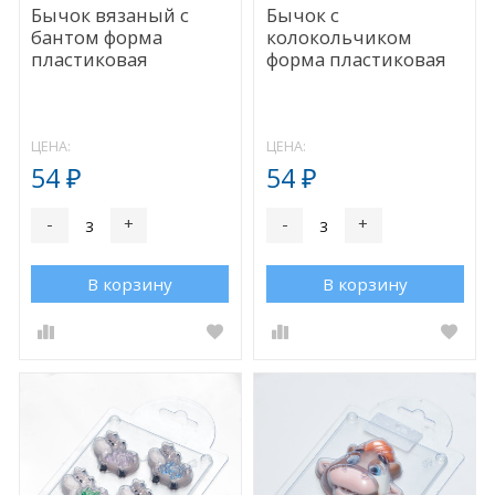
Бычок вязаный с
Бычок с
бантом форма
колокольчиком
пластиковая
форма пластиковая
ЦЕНА:
ЦЕНА:
54
54
₽
₽
-
+
-
+
В корзину
В корзину