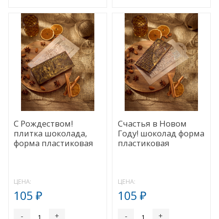
С Рождеством!
Счастья в Новом
плитка шоколада,
Году! шоколад форма
форма пластиковая
пластиковая
ЦЕНА:
ЦЕНА:
105
105
₽
₽
-
+
-
+