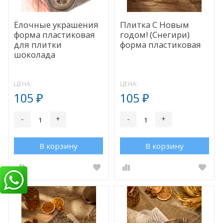
Ёлочные украшения
Плитка С Новым
форма пластиковая
годом! (Снегири)
для плитки
форма пластиковая
шоколада
ЦЕНА:
ЦЕНА:
105
105
₽
₽
-
+
-
+
В корзину
В корзину