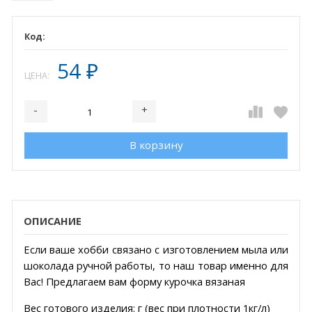
54
₽
ЦЕНА:
-
+
Добавляется...
Добавлен
В корзину
ОПИСАНИЕ
Если ваше хобби связано с изготовлением мыла или
шоколада ручной работы, то наш товар именно для
Вас! Предлагаем вам форму курочка вязаная
Вес готового изделия: г (вес при плотности 1кг/л)